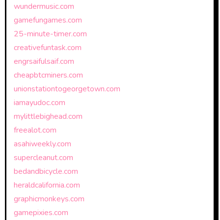
wundermusic.com
gamefungames.com
25-minute-timer.com
creativefuntask.com
engrsaifulsaif.com
cheapbtcminers.com
unionstationtogeorgetown.com
iamayudoc.com
mylittlebighead.com
freealot.com
asahiweekly.com
supercleanut.com
bedandbicycle.com
heraldcalifornia.com
graphicmonkeys.com
gamepixies.com