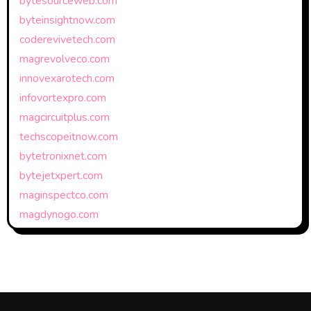
bytesourceweb.com
byteinsightnow.com
coderevivetech.com
magrevolveco.com
innovexarotech.com
infovortexpro.com
magcircuitplus.com
techscopeitnow.com
bytetronixnet.com
bytejetxpert.com
maginspectco.com
magdynogo.com