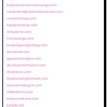
employmentlawlawyergo.com
medicalmalpracticelawyersinc.com
comportshop.com
topdecorshop.com
shopasotv.com
travelsanga.com
instantguestposting.com
ekonomie.net
appointmentplus.net
developmentworm.com
itlivenews.com
theplumbingfremont.com
newstrending24.com
ufabetbonus.biz
kelasweekend.com
betatk.net