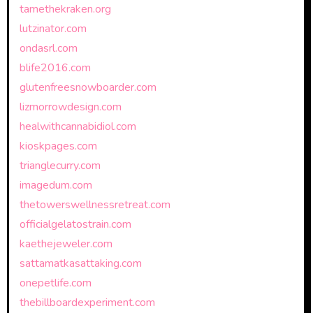
tamethekraken.org
lutzinator.com
ondasrl.com
blife2016.com
glutenfreesnowboarder.com
lizmorrowdesign.com
healwithcannabidiol.com
kioskpages.com
trianglecurry.com
imagedum.com
thetowerswellnessretreat.com
officialgelatostrain.com
kaethejeweler.com
sattamatkasattaking.com
onepetlife.com
thebillboardexperiment.com