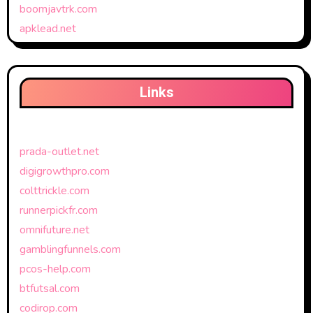
boomjavtrk.com
apklead.net
Links
prada-outlet.net
digigrowthpro.com
colttrickle.com
runnerpickfr.com
omnifuture.net
gamblingfunnels.com
pcos-help.com
btfutsal.com
codirop.com