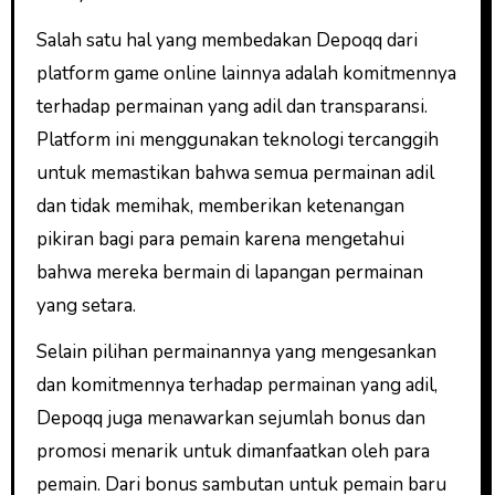
Salah satu hal yang membedakan Depoqq dari
platform game online lainnya adalah komitmennya
terhadap permainan yang adil dan transparansi.
Platform ini menggunakan teknologi tercanggih
untuk memastikan bahwa semua permainan adil
dan tidak memihak, memberikan ketenangan
pikiran bagi para pemain karena mengetahui
bahwa mereka bermain di lapangan permainan
yang setara.
Selain pilihan permainannya yang mengesankan
dan komitmennya terhadap permainan yang adil,
Depoqq juga menawarkan sejumlah bonus dan
promosi menarik untuk dimanfaatkan oleh para
pemain. Dari bonus sambutan untuk pemain baru