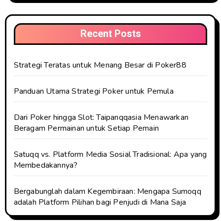
Recent Posts
Strategi Teratas untuk Menang Besar di Poker88
Panduan Utama Strategi Poker untuk Pemula
Dari Poker hingga Slot: Taipanqqasia Menawarkan
Beragam Permainan untuk Setiap Pemain
Satuqq vs. Platform Media Sosial Tradisional: Apa yang
Membedakannya?
Bergabunglah dalam Kegembiraan: Mengapa Sumoqq
adalah Platform Pilihan bagi Penjudi di Mana Saja