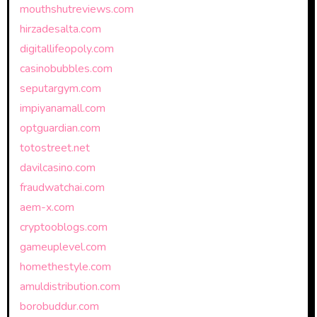
mouthshutreviews.com
hirzadesalta.com
digitallifeopoly.com
casinobubbles.com
seputargym.com
impiyanamall.com
optguardian.com
totostreet.net
davilcasino.com
fraudwatchai.com
aem-x.com
cryptooblogs.com
gameuplevel.com
homethestyle.com
amuldistribution.com
borobuddur.com