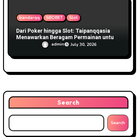
bandarqq
SBOBET
Slot
Dari Poker hingga Slot: Taipanqqasia
Menawarkan Beragam Permainan untuk
Setiap Pemain
admin
July 30, 2026
Search
Search