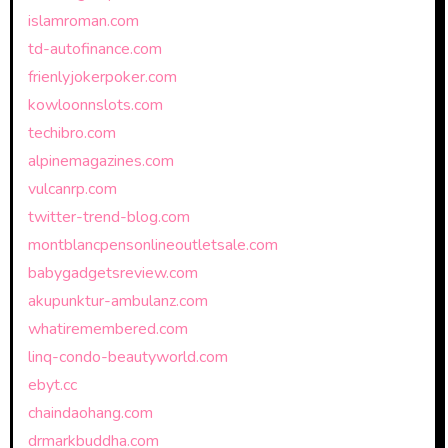
islamroman.com
td-autofinance.com
frienlyjokerpoker.com
kowloonnslots.com
techibro.com
alpinemagazines.com
vulcanrp.com
twitter-trend-blog.com
montblancpensonlineoutletsale.com
babygadgetsreview.com
akupunktur-ambulanz.com
whatiremembered.com
linq-condo-beautyworld.com
ebyt.cc
chaindaohang.com
drmarkbuddha.com