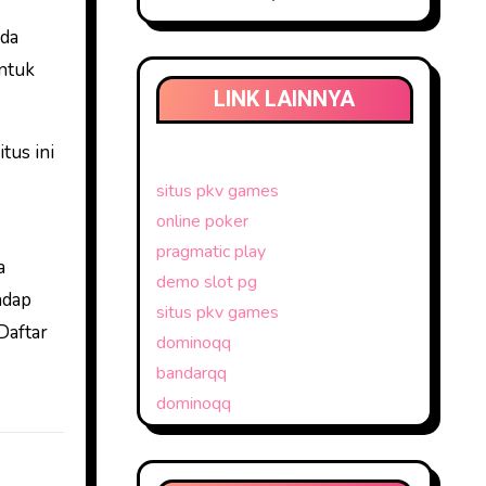
nda
ntuk
LINK LAINNYA
tus ini
situs pkv games
online poker
pragmatic play
a
demo slot pg
adap
situs pkv games
Daftar
dominoqq
bandarqq
dominoqq