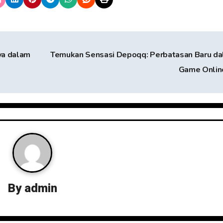
ya dalam
Temukan Sensasi Depoqq: Perbatasan Baru d
Game Onli
By
admin