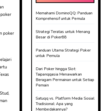
an
Memahami DominoQQ: Panduan
 poker
Komprehensif untuk Pemula
Strategi Teratas untuk Menang
an poker
Besar di Poker88
Panduan Utama Strategi Poker
untuk Pemula
lajari
artu
Dari Poker hingga Slot:
Texas
Taipanqqasia Menawarkan
Beragam Permainan untuk Setiap
Pemain
Stud,
Satuqq vs. Platform Media Sosial
aman
Tradisional: Apa yang
Membedakannya?