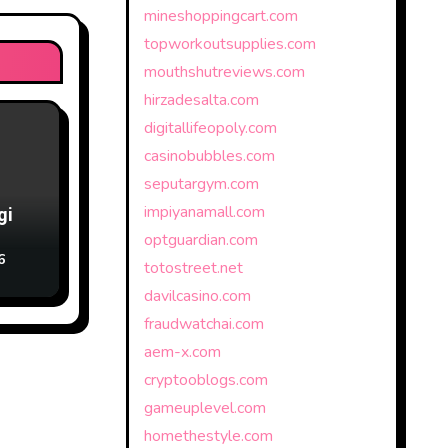
mineshoppingcart.com
topworkoutsupplies.com
mouthshutreviews.com
hirzadesalta.com
digitallifeopoly.com
casinobubbles.com
seputargym.com
impiyanamall.com
gi
optguardian.com
6
totostreet.net
davilcasino.com
fraudwatchai.com
aem-x.com
cryptooblogs.com
gameuplevel.com
homethestyle.com