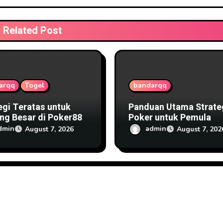
Related Post
arqq
Togel
bandarqq
egi Teratas untuk
Panduan Utama Strate
g Besar di Poker88
Poker untuk Pemula
dmin
admin
August 7, 2026
August 7, 202