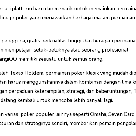
cari platform baru dan menarik untuk memainkan permain
online populer yang menawarkan berbagai macam permainan
pengguna, grafis berkualitas tinggi, dan beragam permain
in mempelajari seluk-beluknya atau seorang profesional
angiQQ memiliki sesuatu untuk semua orang.
alah Texas Hold’em, permainan poker klasik yang mudah dipe
u dan harus menggunakannya dalam kombinasi dengan lima k
gan perpaduan keterampilan, strategi, dan keberuntungan, 
atang kembali untuk mencoba lebih banyak lagi.
 variasi poker populer lainnya seperti Omaha, Seven Card 
 aturan dan strateginya sendiri, memberikan pemain pengal