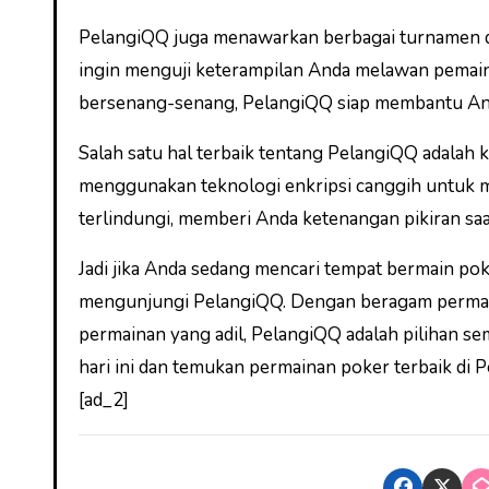
PelangiQQ juga menawarkan berbagai turnamen da
ingin menguji keterampilan Anda melawan pemain 
bersenang-senang, PelangiQQ siap membantu An
Salah satu hal terbaik tentang PelangiQQ adalah 
menggunakan teknologi enkripsi canggih untuk 
terlindungi, memberi Anda ketenangan pikiran saa
Jadi jika Anda sedang mencari tempat bermain p
mengunjungi PelangiQQ. Dengan beragam permai
permainan yang adil, PelangiQQ adalah pilihan se
hari ini dan temukan permainan poker terbaik di 
[ad_2]