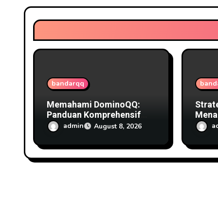
a
t
i
o
n
bandarqq
band
Memahami DominoQQ:
Strat
Panduan Komprehensif
Menan
untuk Pemula
admin
a
August 8, 2026