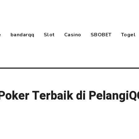
e
bandarqq
Slot
Casino
SBOBET
Togel
oker Terbaik di PelangiQ