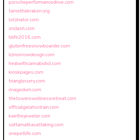
porscheperformancedrive.com
tamethekraken.org
lutzinator.com
ondasrl.com
blife2016.com
glutenfreesnowboarder.com
lizmorrowdesign.com
healwithcannabidiol.com
kioskpages.com
trianglecurry.com
imagedum.com
thetowerswellnessretreat.com
officialgelatostrain.com
kaethejeweler.com
sattamatkasattaking.com
onepetlife.com