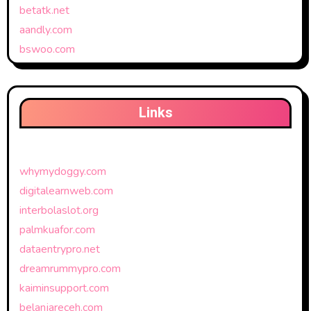
betatk.net
aandly.com
bswoo.com
Links
whymydoggy.com
digitalearnweb.com
interbolaslot.org
palmkuafor.com
dataentrypro.net
dreamrummypro.com
kaiminsupport.com
belanjareceh.com