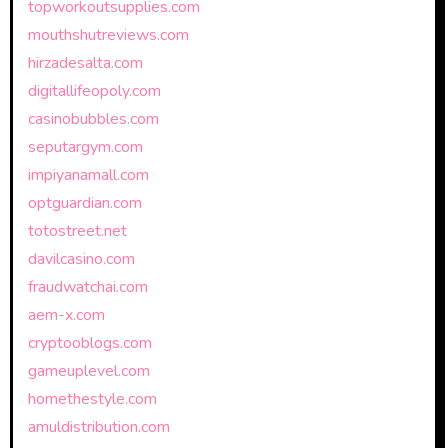
topworkoutsupplies.com
mouthshutreviews.com
hirzadesalta.com
digitallifeopoly.com
casinobubbles.com
seputargym.com
impiyanamall.com
optguardian.com
totostreet.net
davilcasino.com
fraudwatchai.com
aem-x.com
cryptooblogs.com
gameuplevel.com
homethestyle.com
amuldistribution.com