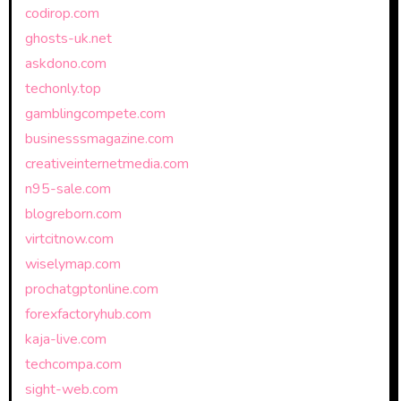
codirop.com
ghosts-uk.net
askdono.com
techonly.top
gamblingcompete.com
businesssmagazine.com
creativeinternetmedia.com
n95-sale.com
blogreborn.com
virtcitnow.com
wiselymap.com
prochatgptonline.com
forexfactoryhub.com
kaja-live.com
techcompa.com
sight-web.com