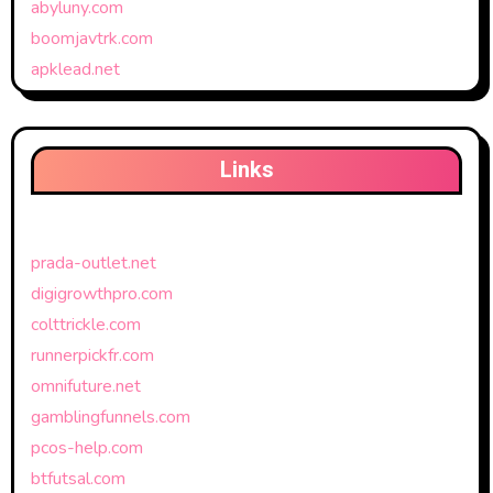
abyluny.com
boomjavtrk.com
apklead.net
Links
prada-outlet.net
digigrowthpro.com
colttrickle.com
runnerpickfr.com
omnifuture.net
gamblingfunnels.com
pcos-help.com
btfutsal.com