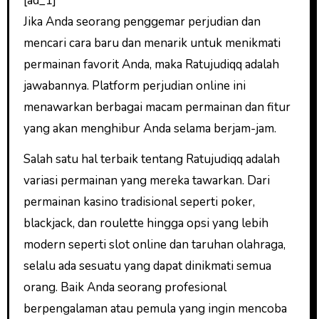
[ad_1]
Jika Anda seorang penggemar perjudian dan
mencari cara baru dan menarik untuk menikmati
permainan favorit Anda, maka Ratujudiqq adalah
jawabannya. Platform perjudian online ini
menawarkan berbagai macam permainan dan fitur
yang akan menghibur Anda selama berjam-jam.
Salah satu hal terbaik tentang Ratujudiqq adalah
variasi permainan yang mereka tawarkan. Dari
permainan kasino tradisional seperti poker,
blackjack, dan roulette hingga opsi yang lebih
modern seperti slot online dan taruhan olahraga,
selalu ada sesuatu yang dapat dinikmati semua
orang. Baik Anda seorang profesional
berpengalaman atau pemula yang ingin mencoba