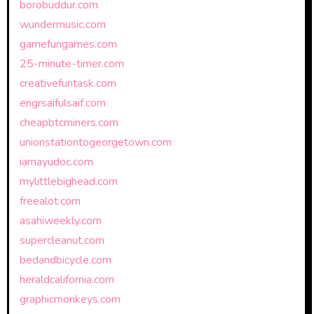
borobuddur.com
wundermusic.com
gamefungames.com
25-minute-timer.com
creativefuntask.com
engrsaifulsaif.com
cheapbtcminers.com
unionstationtogeorgetown.com
iamayudoc.com
mylittlebighead.com
freealot.com
asahiweekly.com
supercleanut.com
bedandbicycle.com
heraldcalifornia.com
graphicmonkeys.com