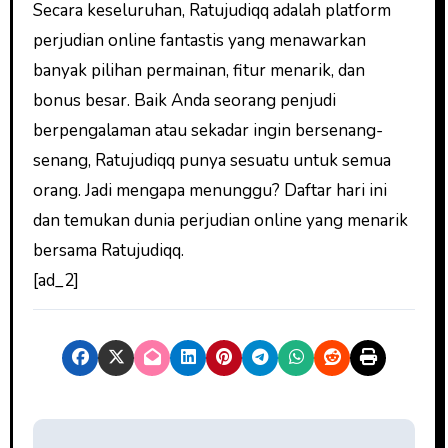
Secara keseluruhan, Ratujudiqq adalah platform
perjudian online fantastis yang menawarkan
banyak pilihan permainan, fitur menarik, dan
bonus besar. Baik Anda seorang penjudi
berpengalaman atau sekadar ingin bersenang-
senang, Ratujudiqq punya sesuatu untuk semua
orang. Jadi mengapa menunggu? Daftar hari ini
dan temukan dunia perjudian online yang menarik
bersama Ratujudiqq.
[ad_2]
P