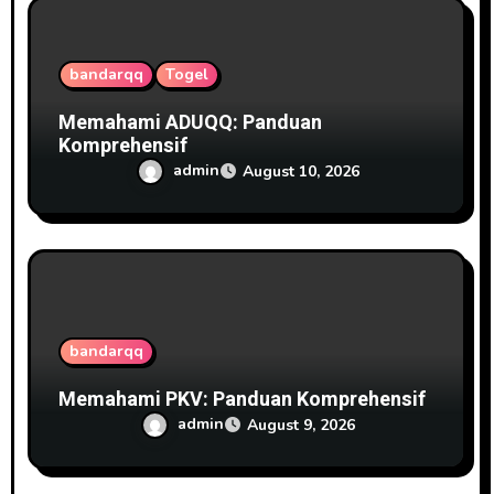
o
n
bandarqq
Togel
Memahami ADUQQ: Panduan
Komprehensif
admin
August 10, 2026
bandarqq
Memahami PKV: Panduan Komprehensif
admin
August 9, 2026