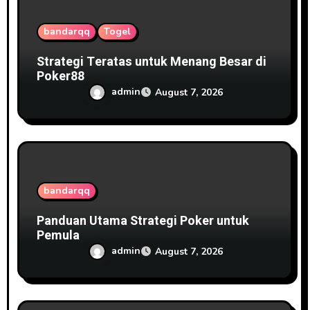
bandarqq
Togel
Strategi Teratas untuk Menang Besar di
Poker88
admin
August 7, 2026
bandarqq
Panduan Utama Strategi Poker untuk
Pemula
admin
August 7, 2026