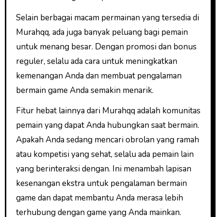
Selain berbagai macam permainan yang tersedia di
Murahqq, ada juga banyak peluang bagi pemain
untuk menang besar. Dengan promosi dan bonus
reguler, selalu ada cara untuk meningkatkan
kemenangan Anda dan membuat pengalaman
bermain game Anda semakin menarik.
Fitur hebat lainnya dari Murahqq adalah komunitas
pemain yang dapat Anda hubungkan saat bermain.
Apakah Anda sedang mencari obrolan yang ramah
atau kompetisi yang sehat, selalu ada pemain lain
yang berinteraksi dengan. Ini menambah lapisan
kesenangan ekstra untuk pengalaman bermain
game dan dapat membantu Anda merasa lebih
terhubung dengan game yang Anda mainkan.