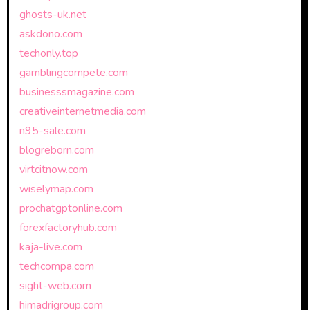
ghosts-uk.net
askdono.com
techonly.top
gamblingcompete.com
businesssmagazine.com
creativeinternetmedia.com
n95-sale.com
blogreborn.com
virtcitnow.com
wiselymap.com
prochatgptonline.com
forexfactoryhub.com
kaja-live.com
techcompa.com
sight-web.com
himadrigroup.com