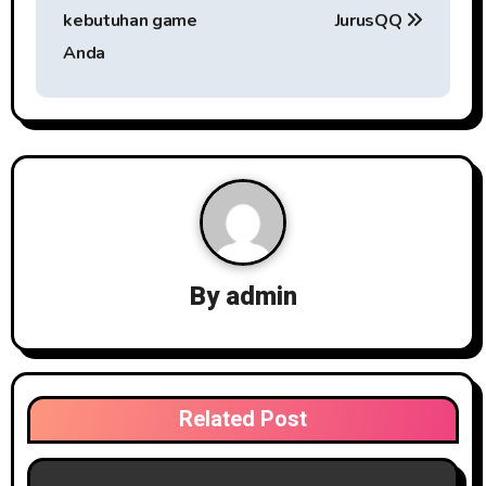
t
kebutuhan game
JurusQQ
n
Anda
a
v
i
g
a
By
admin
t
i
o
Related Post
n