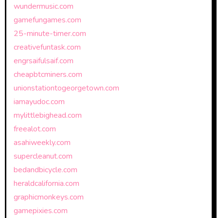
wundermusic.com
gamefungames.com
25-minute-timer.com
creativefuntask.com
engrsaifulsaif.com
cheapbtcminers.com
unionstationtogeorgetown.com
iamayudoc.com
mylittlebighead.com
freealot.com
asahiweekly.com
supercleanut.com
bedandbicycle.com
heraldcalifornia.com
graphicmonkeys.com
gamepixies.com