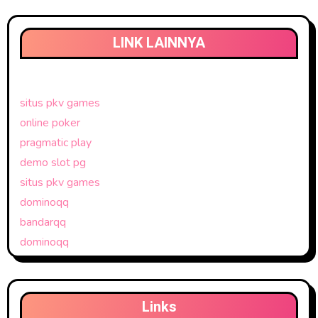
LINK LAINNYA
situs pkv games
online poker
pragmatic play
demo slot pg
situs pkv games
dominoqq
bandarqq
dominoqq
Links