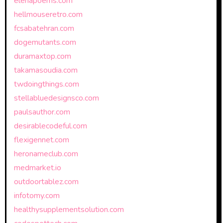
elenapoems.com
hellmouseretro.com
fcsabatehran.com
dogemutants.com
duramaxtop.com
takamasoudia.com
twdoingthings.com
stellabluedesignsco.com
paulsauthor.com
desirablecodeful.com
flexigennet.com
heronameclub.com
medmarket.io
outdoortablez.com
infotomy.com
healthysupplementsolution.com