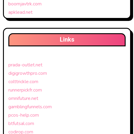
boomjavtrk.com
apklead.net
Links
prada-outlet.net
digigrowthpro.com
colttrickle.com
runnerpickfr.com
omnifuture.net
gamblingfunnels.com
pcos-help.com
btfutsal.com
codirop.com