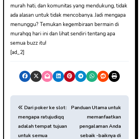
murah hati, dan komunitas yang mendukung, tidak
ada alasan untuk tidak mencobanya. Jadi mengapa
menunggu? Temukan kegembiraan bermain di
murahqq hari ini dan lihat sendiri tentang apa
semua buzz itu!
[ad_2]
P
Dari poker ke slot:
Panduan Utama untuk
o
mengapa ratujudiqq
memanfaatkan
s
adalah tempat tujuan
pengalaman Anda
untuk semua
sebaik -baiknya di