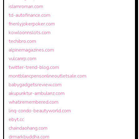
islamroman.com
td-autofinance.com
frienlyjokerpoker.com
kowloonnslots.com
techibro.com
alpinemagazines.com
vulcanrp.com
twitter-trend-blog.com
montblancpensonlineoutletsale.com
babygadgetsreview.com
akupunktur-ambulanz.com
whatiremembered.com
linq-condo-beautyworld.com
ebyt.cc
chaindaohang.com
drmarkbuddha.com