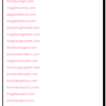
techdynogo.com
magchronicle.com
digipediatech.com
maglinkitnow.com
byteinsightweb.com
magdynogenius.com
magsynapselab.com
techtronixgen.com
innovextechpro.com
magcircuitweb.com
techscopexpert.com
techpediaweb.com
bytelabgenius.com
innovatetechco.com
magdynopro.com
infoplazapro.com