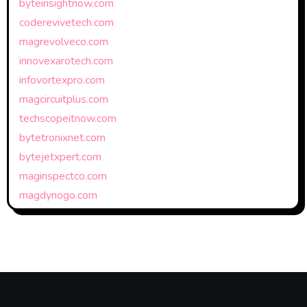
byteinsightnow.com
coderevivetech.com
magrevolveco.com
innovexarotech.com
infovortexpro.com
magcircuitplus.com
techscopeitnow.com
bytetronixnet.com
bytejetxpert.com
maginspectco.com
magdynogo.com