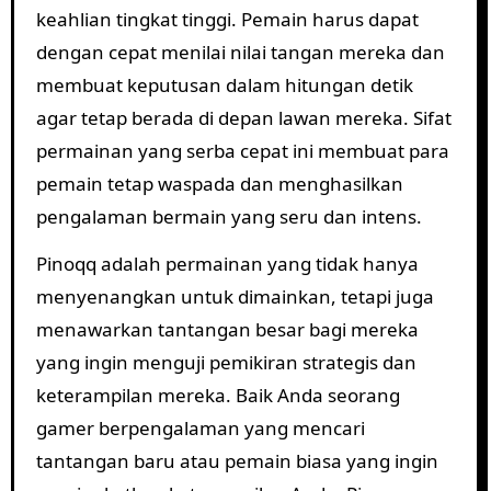
keahlian tingkat tinggi. Pemain harus dapat
dengan cepat menilai nilai tangan mereka dan
membuat keputusan dalam hitungan detik
agar tetap berada di depan lawan mereka. Sifat
permainan yang serba cepat ini membuat para
pemain tetap waspada dan menghasilkan
pengalaman bermain yang seru dan intens.
Pinoqq adalah permainan yang tidak hanya
menyenangkan untuk dimainkan, tetapi juga
menawarkan tantangan besar bagi mereka
yang ingin menguji pemikiran strategis dan
keterampilan mereka. Baik Anda seorang
gamer berpengalaman yang mencari
tantangan baru atau pemain biasa yang ingin