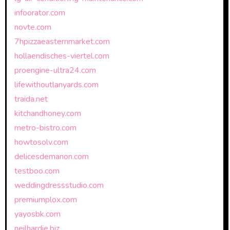
infoorator.com
novte.com
7hpizzaeasternmarket.com
hollaendisches-viertel.com
proengine-ultra24.com
lifewithoutlanyards.com
traida.net
kitchandhoney.com
metro-bistro.com
howtosolv.com
delicesdemanon.com
testboo.com
weddingdressstudio.com
premiumplox.com
yayosbk.com
neilhardie.biz