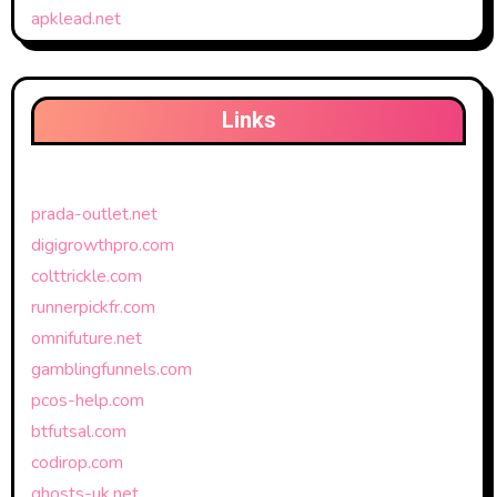
apklead.net
Links
prada-outlet.net
digigrowthpro.com
colttrickle.com
runnerpickfr.com
omnifuture.net
gamblingfunnels.com
pcos-help.com
btfutsal.com
codirop.com
ghosts-uk.net