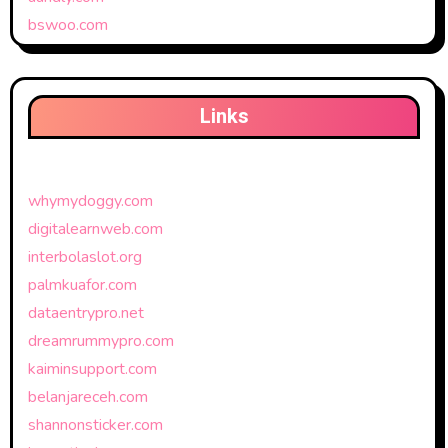
bswoo.com
Links
whymydoggy.com
digitalearnweb.com
interbolaslot.org
palmkuafor.com
dataentrypro.net
dreamrummypro.com
kaiminsupport.com
belanjareceh.com
shannonsticker.com