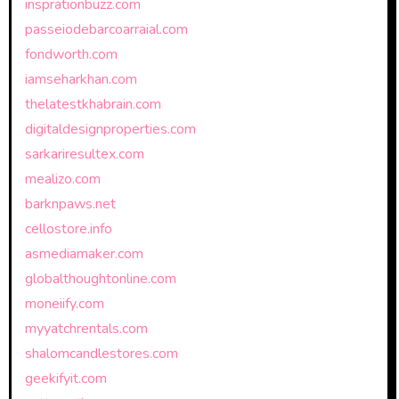
insprationbuzz.com
passeiodebarcoarraial.com
fondworth.com
iamseharkhan.com
thelatestkhabrain.com
digitaldesignproperties.com
sarkariresultex.com
mealizo.com
barknpaws.net
cellostore.info
asmediamaker.com
globalthoughtonline.com
moneiify.com
myyatchrentals.com
shalomcandlestores.com
geekifyit.com