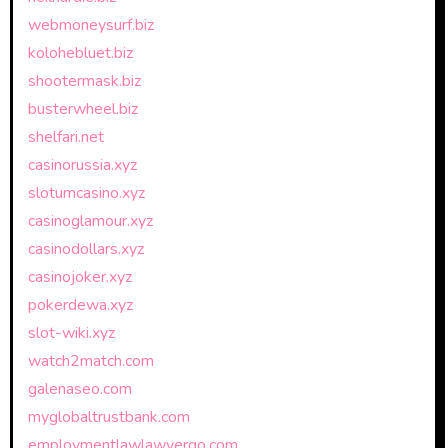
webmoneysurf.biz
kolohebluet.biz
shootermask.biz
busterwheel.biz
shelfari.net
casinorussia.xyz
slotumcasino.xyz
casinoglamour.xyz
casinodollars.xyz
casinojoker.xyz
pokerdewa.xyz
slot-wiki.xyz
watch2match.com
galenaseo.com
myglobaltrustbank.com
employmentlawlawyergo.com