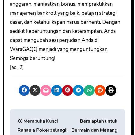
anggaran, manfaatkan bonus, mempraktikkan
manajemen bankroll yang baik, pelajari strategi
dasar, dan ketahui kapan harus berhenti. Dengan
sedikit keberuntungan dan keterampilan, Anda
dapat mengubah sesi perjudian Anda di
WaraGAQQ menjadi yang menguntungkan.
Semoga beruntung!
[ad_2]
P
Membuka Kunci
Bersiaplah untuk
o
Rahasia Pokerpelangi:
Bermain dan Menang