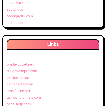
sokmilya.com
abyluny.com
boomjavtrk.com
apklead.net
Links
prada-outlet.net
digigrowthpro.com
colttrickle.com
runnerpickfr.com
omnifuture.net
gamblingfunnels.com
pcos-help.com