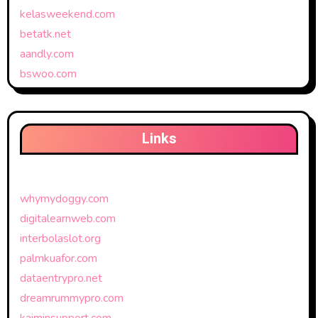
kelasweekend.com
betatk.net
aandly.com
bswoo.com
Links
whymydoggy.com
digitalearnweb.com
interbolaslot.org
palmkuafor.com
dataentrypro.net
dreamrummypro.com
kaiminsupport.com