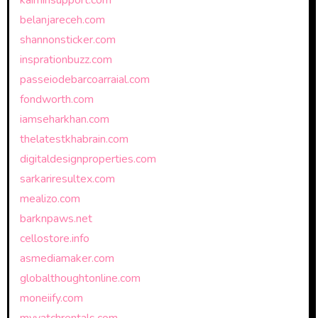
belanjareceh.com
shannonsticker.com
insprationbuzz.com
passeiodebarcoarraial.com
fondworth.com
iamseharkhan.com
thelatestkhabrain.com
digitaldesignproperties.com
sarkariresultex.com
mealizo.com
barknpaws.net
cellostore.info
asmediamaker.com
globalthoughtonline.com
moneiify.com
myyatchrentals.com