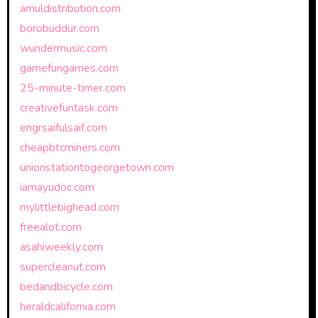
amuldistribution.com
borobuddur.com
wundermusic.com
gamefungames.com
25-minute-timer.com
creativefuntask.com
engrsaifulsaif.com
cheapbtcminers.com
unionstationtogeorgetown.com
iamayudoc.com
mylittlebighead.com
freealot.com
asahiweekly.com
supercleanut.com
bedandbicycle.com
heraldcalifornia.com