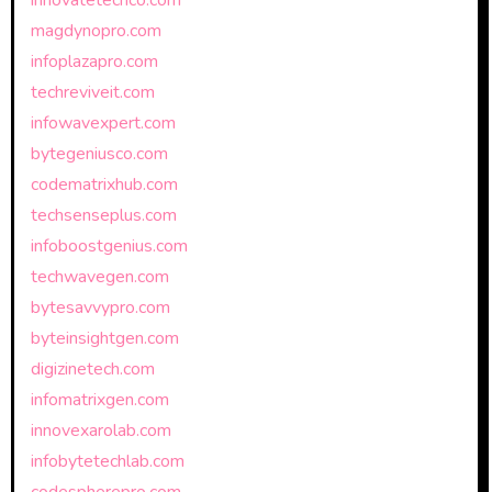
magdynopro.com
infoplazapro.com
techreviveit.com
infowavexpert.com
bytegeniusco.com
codematrixhub.com
techsenseplus.com
infoboostgenius.com
techwavegen.com
bytesavvypro.com
byteinsightgen.com
digizinetech.com
infomatrixgen.com
innovexarolab.com
infobytetechlab.com
codespherepro.com