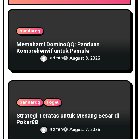
n
bandarqq
Memahami DominoQQ: Panduan
Komprehensif untuk Pemula
admin
August 8, 2026
bandarqq
Togel
Strategi Teratas untuk Menang Besar di
Poker88
admin
August 7, 2026