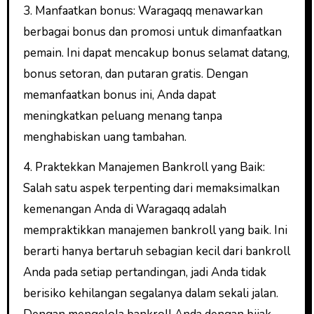
3. Manfaatkan bonus: Waragaqq menawarkan
berbagai bonus dan promosi untuk dimanfaatkan
pemain. Ini dapat mencakup bonus selamat datang,
bonus setoran, dan putaran gratis. Dengan
memanfaatkan bonus ini, Anda dapat
meningkatkan peluang menang tanpa
menghabiskan uang tambahan.
4. Praktekkan Manajemen Bankroll yang Baik:
Salah satu aspek terpenting dari memaksimalkan
kemenangan Anda di Waragaqq adalah
mempraktikkan manajemen bankroll yang baik. Ini
berarti hanya bertaruh sebagian kecil dari bankroll
Anda pada setiap pertandingan, jadi Anda tidak
berisiko kehilangan segalanya dalam sekali jalan.