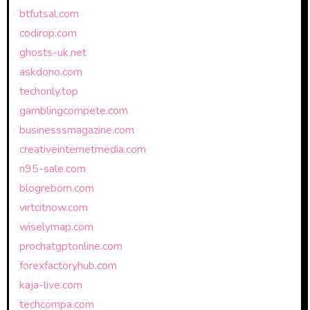
btfutsal.com
codirop.com
ghosts-uk.net
askdono.com
techonly.top
gamblingcompete.com
businesssmagazine.com
creativeinternetmedia.com
n95-sale.com
blogreborn.com
virtcitnow.com
wiselymap.com
prochatgptonline.com
forexfactoryhub.com
kaja-live.com
techcompa.com