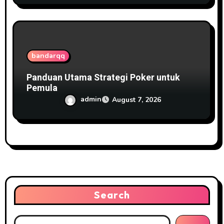
bandarqq
Panduan Utama Strategi Poker untuk
Pemula
admin
August 7, 2026
Search