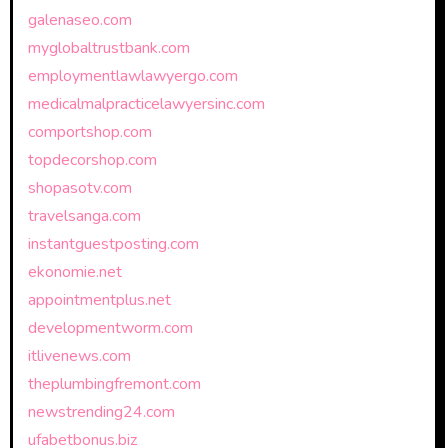
galenaseo.com
myglobaltrustbank.com
employmentlawlawyergo.com
medicalmalpracticelawyersinc.com
comportshop.com
topdecorshop.com
shopasotv.com
travelsanga.com
instantguestposting.com
ekonomie.net
appointmentplus.net
developmentworm.com
itlivenews.com
theplumbingfremont.com
newstrending24.com
ufabetbonus.biz