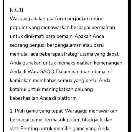
[ad_1]
Wargaqq adalah platform perjudian online
populer yang menawarkan berbagai permainan
untuk dinikmati para pemain. Apakah Anda
seorang penjudi berpengalaman atau baru
memulai, ada beberapa strategi utama yang dapat
Anda gunakan untuk memaksimalkan kemenangan
Anda di WaraGAQQ. Dalam panduan utama ini,
kami akan membahas semua yang perlu Anda
ketahui untuk meningkatkan peluang
keberhasilan Anda di platform.
1. Pilih game yang tepat: Waragaqq menawarkan
berbagai game, termasuk poker, blackjack, dan
slot. Penting untuk memilih game yang Anda