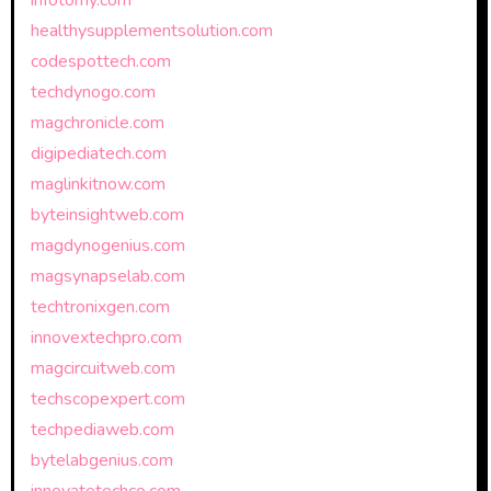
healthysupplementsolution.com
codespottech.com
techdynogo.com
magchronicle.com
digipediatech.com
maglinkitnow.com
byteinsightweb.com
magdynogenius.com
magsynapselab.com
techtronixgen.com
innovextechpro.com
magcircuitweb.com
techscopexpert.com
techpediaweb.com
bytelabgenius.com
innovatetechco.com