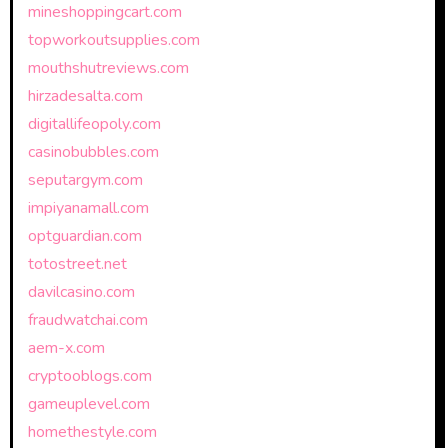
mineshoppingcart.com
topworkoutsupplies.com
mouthshutreviews.com
hirzadesalta.com
digitallifeopoly.com
casinobubbles.com
seputargym.com
impiyanamall.com
optguardian.com
totostreet.net
davilcasino.com
fraudwatchai.com
aem-x.com
cryptooblogs.com
gameuplevel.com
homethestyle.com