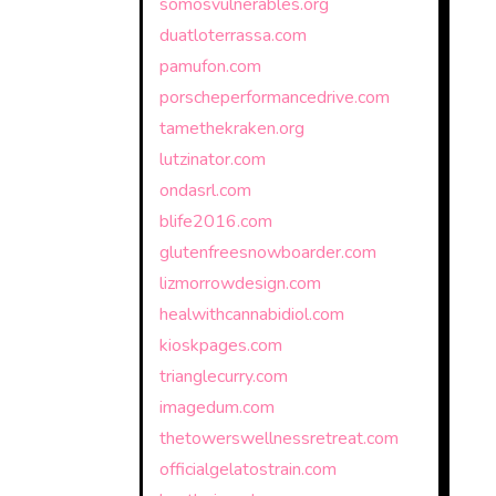
somosvulnerables.org
duatloterrassa.com
pamufon.com
porscheperformancedrive.com
tamethekraken.org
lutzinator.com
ondasrl.com
blife2016.com
glutenfreesnowboarder.com
lizmorrowdesign.com
healwithcannabidiol.com
kioskpages.com
trianglecurry.com
imagedum.com
thetowerswellnessretreat.com
officialgelatostrain.com