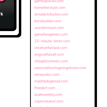
gameuplevel.com
homethestyle.com
rkan
amuldistribution.com
ntuk
borobuddur.com
wundermusic.com
gamefungames.com
25-minute-timer.com
creativefuntask.com
engrsaifulsaif.com
cheapbtcminers.com
unionstationtogeorgetown.com
iamayudoc.com
mylittlebighead.com
freealot.com
asahiweekly.com
supercleanut.com