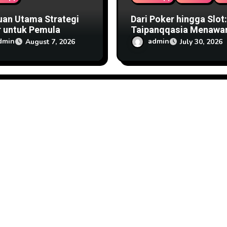
an Utama Strategi
Dari Poker hingga Slot:
 untuk Pemula
Taipanqqasia Menawa
Beragam Permainan u
dmin
admin
August 7, 2026
July 30, 2026
Setiap Pemain