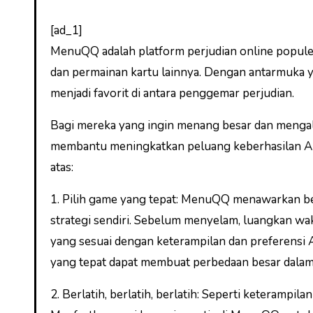
[ad_1]
MenuQQ adalah platform perjudian online popule
dan permainan kartu lainnya. Dengan antarmuka
menjadi favorit di antara penggemar perjudian.
Bagi mereka yang ingin menang besar dan mengal
membantu meningkatkan peluang keberhasilan And
atas:
1. Pilih game yang tepat: MenuQQ menawarkan be
strategi sendiri. Sebelum menyelam, luangkan wak
yang sesuai dengan keterampilan dan preferensi 
yang tepat dapat membuat perbedaan besar dala
2. Berlatih, berlatih, berlatih: Seperti keteramp