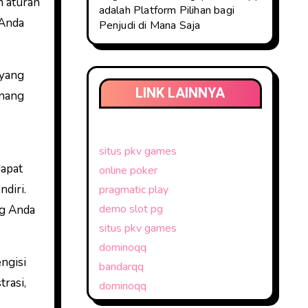
n aturan
adalah Platform Pilihan bagi
 Anda
Penjudi di Mana Saja
 yang
LINK LAINNYA
enang
situs pkv games
dapat
online poker
diri.
pragmatic play
demo slot pg
ng Anda
situs pkv games
dominoqq
engisi
bandarqq
rasi,
dominoqq