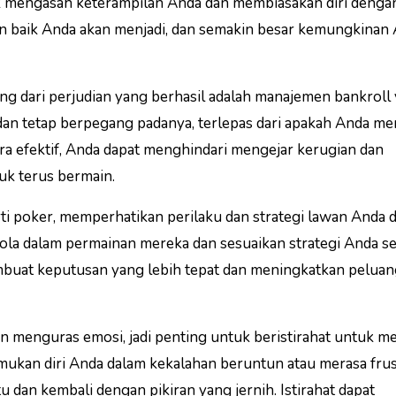
 mengasah keterampilan Anda dan membiasakan diri denga
in baik Anda akan menjadi, dan semakin besar kemungkinan
ing dari perjudian yang berhasil adalah manajemen bankroll
 dan tetap berpegang padanya, terlepas dari apakah Anda m
ra efektif, Anda dapat menghindari mengejar kerugian dan
k terus bermain.
ti poker, memperhatikan perilaku dan strategi lawan Anda 
ola dalam permainan mereka dan sesuaikan strategi Anda sen
buat keputusan yang lebih tepat dan meningkatkan pelua
dan menguras emosi, jadi penting untuk beristirahat untuk m
kan diri Anda dalam kekalahan beruntun atau merasa frust
dan kembali dengan pikiran yang jernih. Istirahat dapat