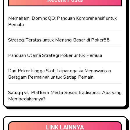
Memahami DominoQQ: Panduan Komprehensif untuk
Pemula
Strategi Teratas untuk Menang Besar di Poker88
Panduan Utama Strategi Poker untuk Pemula
Dari Poker hingga Slot: Taipanqqasia Menawarkan
Beragam Permainan untuk Setiap Pemain
Satuqq vs. Platform Media Sosial Tradisional: Apa yang
Membedakannya?
LINK LAINNYA