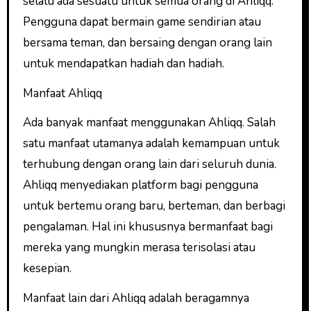
selalu ada sesuatu untuk semua orang di Ahliqq.
Pengguna dapat bermain game sendirian atau
bersama teman, dan bersaing dengan orang lain
untuk mendapatkan hadiah dan hadiah.
Manfaat Ahliqq
Ada banyak manfaat menggunakan Ahliqq. Salah
satu manfaat utamanya adalah kemampuan untuk
terhubung dengan orang lain dari seluruh dunia.
Ahliqq menyediakan platform bagi pengguna
untuk bertemu orang baru, berteman, dan berbagi
pengalaman. Hal ini khususnya bermanfaat bagi
mereka yang mungkin merasa terisolasi atau
kesepian.
Manfaat lain dari Ahliqq adalah beragamnya