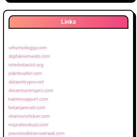
Links
whymydoggy.com
digitalearnweb.com
interbolaslot.org
palmkuafor.com
dataentrypro.net
dreamrummypro.com
kaiminsupport.com
belanjareceh.com
shannonsticker.com
insprationbuzz.com
passeiodebarcoarraial.com