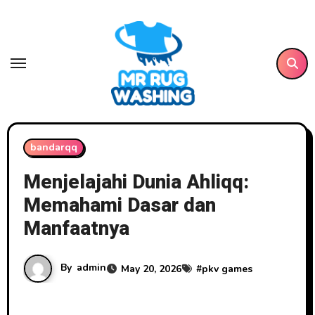
Skip
to
content
bandarqq
Menjelajahi Dunia Ahliqq:
Memahami Dasar dan
Manfaatnya
By
admin
May 20, 2026
#
pkv games