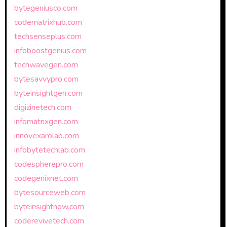
bytegeniusco.com
codematrixhub.com
techsenseplus.com
infoboostgenius.com
techwavegen.com
bytesavvypro.com
byteinsightgen.com
digizinetech.com
infomatrixgen.com
innovexarolab.com
infobytetechlab.com
codespherepro.com
codegenixnet.com
bytesourceweb.com
byteinsightnow.com
coderevivetech.com