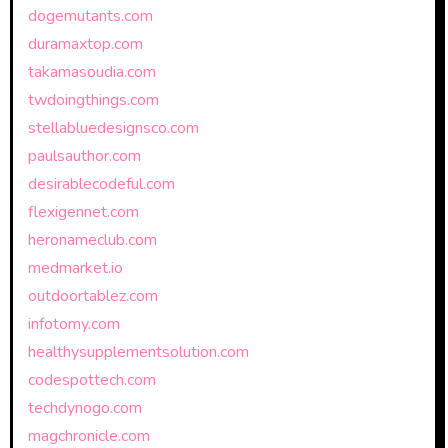
dogemutants.com
duramaxtop.com
takamasoudia.com
twdoingthings.com
stellabluedesignsco.com
paulsauthor.com
desirablecodeful.com
flexigennet.com
heronameclub.com
medmarket.io
outdoortablez.com
infotomy.com
healthysupplementsolution.com
codespottech.com
techdynogo.com
magchronicle.com