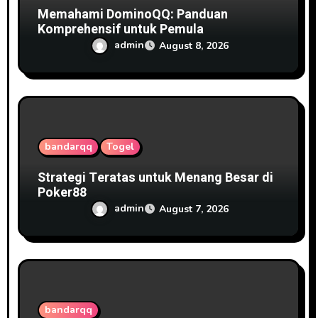
Memahami DominoQQ: Panduan
Komprehensif untuk Pemula
admin
August 8, 2026
bandarqq
Togel
Strategi Teratas untuk Menang Besar di
Poker88
admin
August 7, 2026
bandarqq