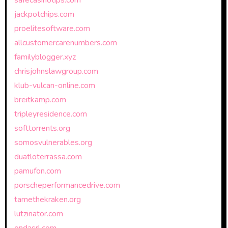
safecasinotips.com
jackpotchips.com
proelitesoftware.com
allcustomercarenumbers.com
familyblogger.xyz
chrisjohnslawgroup.com
klub-vulcan-online.com
breitkamp.com
tripleyresidence.com
softtorrents.org
somosvulnerables.org
duatloterrassa.com
pamufon.com
porscheperformancedrive.com
tamethekraken.org
lutzinator.com