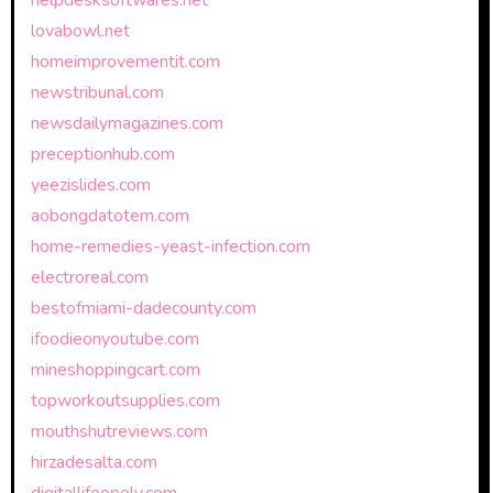
helpdesksoftwares.net
lovabowl.net
homeimprovementit.com
newstribunal.com
newsdailymagazines.com
preceptionhub.com
yeezislides.com
aobongdatotem.com
home-remedies-yeast-infection.com
electroreal.com
bestofmiami-dadecounty.com
ifoodieonyoutube.com
mineshoppingcart.com
topworkoutsupplies.com
mouthshutreviews.com
hirzadesalta.com