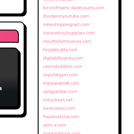
bestofmiami-dadecounty.com
ifoodieonyoutube.com
mineshoppingcart.com
topworkoutsupplies.com
mouthshutreviews.com
hirzadesalta.com
digitallifeopoly.com
casinobubbles.com
seputargym.com
impiyanamall.com
a
optguardian.com
rm
totostreet.net
davilcasino.com
fraudwatchai.com
aem-x.com
cryptooblogs.com