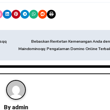
usqq
Bebaskan Rentetan Kemenangan Anda de
Maindominoqq: Pengalaman Domino Online Terba
By
admin