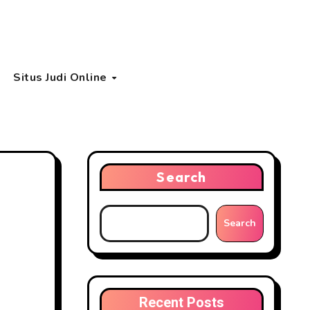
Situs Judi Online
Search
Search
Recent Posts