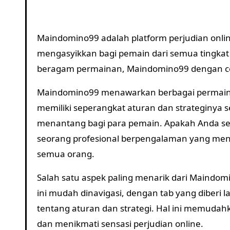
Maindomino99 adalah platform perjudian on
mengasyikkan bagi pemain dari semua tingka
beragam permainan, Maindomino99 dengan cep
Maindomino99 menawarkan berbagai permainan
memiliki seperangkat aturan dan strateginy
menantang bagi para pemain. Apakah Anda seo
seorang profesional berpengalaman yang men
semua orang.
Salah satu aspek paling menarik dari Maindo
ini mudah dinavigasi, dengan tab yang diberi 
tentang aturan dan strategi. Hal ini memuda
dan menikmati sensasi perjudian online.