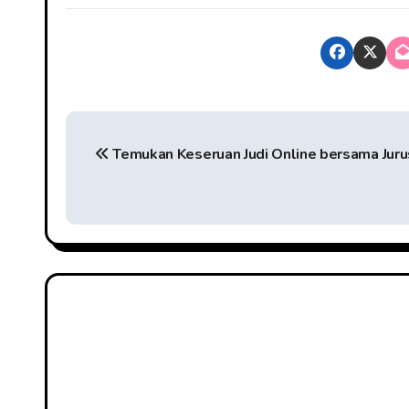
P
Temukan Keseruan Judi Online bersama Jur
o
s
t
n
a
v
i