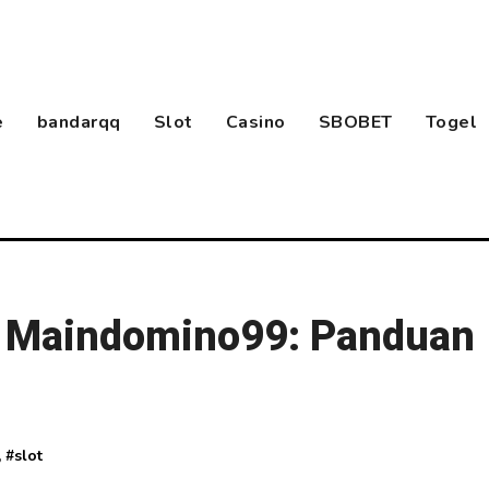
e
bandarqq
Slot
Casino
SBOBET
Togel
 Maindomino99: Panduan
, #
slot