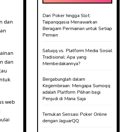
Dari Poker hingga Slot:
n dan
Taipanqqasia Menawarkan
Beragam Permainan untuk Setiap
dan
Pemain
Satuqq vs. Platform Media Sosial
mainan
Tradisional: Apa yang
an dan
Membedakannya?
tau
ntuk
Bergabunglah dalam
Kegembiraan: Mengapa Sumoqq
adalah Platform Pilihan bagi
Penjudi di Mana Saja
us web
a
Temukan Sensasi Poker Online
ulai
dengan JaguarQQ