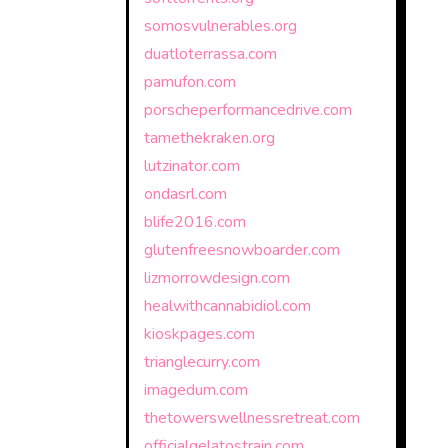
somosvulnerables.org
duatloterrassa.com
pamufon.com
porscheperformancedrive.com
tamethekraken.org
lutzinator.com
ondasrl.com
blife2016.com
glutenfreesnowboarder.com
lizmorrowdesign.com
healwithcannabidiol.com
kioskpages.com
trianglecurry.com
imagedum.com
thetowerswellnessretreat.com
officialgelatostrain.com