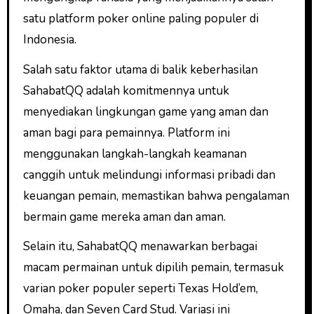
satu platform poker online paling populer di
Indonesia.
Salah satu faktor utama di balik keberhasilan
SahabatQQ adalah komitmennya untuk
menyediakan lingkungan game yang aman dan
aman bagi para pemainnya. Platform ini
menggunakan langkah-langkah keamanan
canggih untuk melindungi informasi pribadi dan
keuangan pemain, memastikan bahwa pengalaman
bermain game mereka aman dan aman.
Selain itu, SahabatQQ menawarkan berbagai
macam permainan untuk dipilih pemain, termasuk
varian poker populer seperti Texas Hold’em,
Omaha, dan Seven Card Stud. Variasi ini