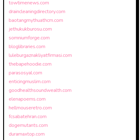
towtimenews.com
draincleaningdirectory.com
baotangmythuathcm.com
jethukukburosu.com
somniumforge.com
bloglibraries.com
luleburgaznakliyatfirmasi.com
thebapehoodie.com
parasosyal.com
enticingmuslim.com
goodhealthsoundwealth.com
elenapoems.com
hellmouseretro.com
fcsabatehran.com
dogemutants.com
duramaxtop.com