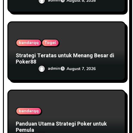
admin
August 8, 2026
bandarqq
Togel
Strategi Teratas untuk Menang Besar di
Poker88
admin
August 7, 2026
bandarqq
Panduan Utama Strategi Poker untuk
Pemula