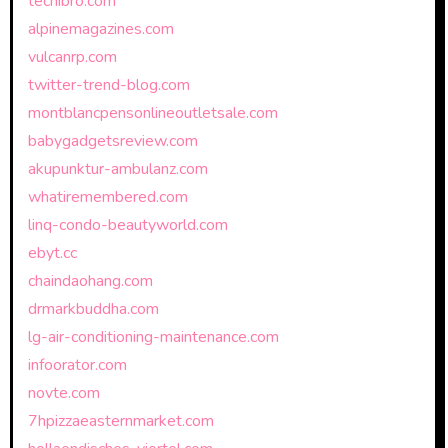
techibro.com
alpinemagazines.com
vulcanrp.com
twitter-trend-blog.com
montblancpensonlineoutletsale.com
babygadgetsreview.com
akupunktur-ambulanz.com
whatiremembered.com
linq-condo-beautyworld.com
ebyt.cc
chaindaohang.com
drmarkbuddha.com
lg-air-conditioning-maintenance.com
infoorator.com
novte.com
7hpizzaeasternmarket.com