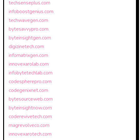
techsenseplus.com
infoboostgenius.com
techwavegen.com
bytesavvypro.com
byteinsightgen.com
digizinetech.com
infomatrixgen.com
innovexarolab.com
infobytetechlab.com
codespherepro.com
codegenixnet.com
bytesourceweb.com
byteinsightnow.com
coderevivetech.com
magrevolveco.com
innovexarotech.com