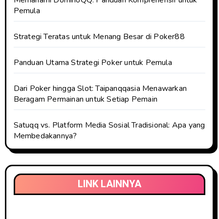
Memahami DominoQQ: Panduan Komprehensif untuk
Pemula
Strategi Teratas untuk Menang Besar di Poker88
Panduan Utama Strategi Poker untuk Pemula
Dari Poker hingga Slot: Taipanqqasia Menawarkan
Beragam Permainan untuk Setiap Pemain
Satuqq vs. Platform Media Sosial Tradisional: Apa yang
Membedakannya?
LINK LAINNYA