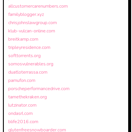
allcustomercarenumbers.com
familyblogger.xyz
chrisjohnslawgroup.com
klub-vulcan-online.com
breitkamp.com
tripleyresidence.com
softtorrents.org
somosvulnerables.org
duatloterrassa.com
pamufon.com
porscheperformancedrive.com
tamethekraken.org
lutzinator.com
ondasrl.com
blife2016.com
glutenfreesnowboarder.com