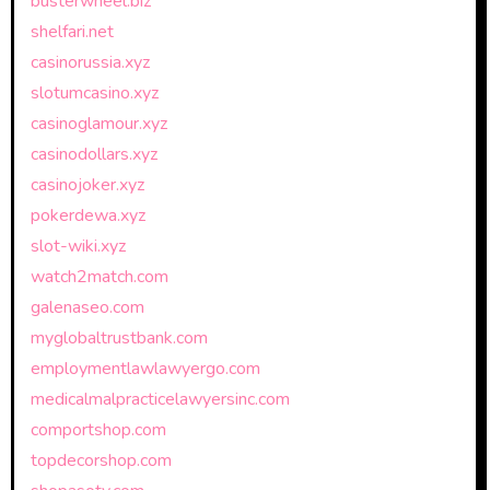
busterwheel.biz
shelfari.net
casinorussia.xyz
slotumcasino.xyz
casinoglamour.xyz
casinodollars.xyz
casinojoker.xyz
pokerdewa.xyz
slot-wiki.xyz
watch2match.com
galenaseo.com
myglobaltrustbank.com
employmentlawlawyergo.com
medicalmalpracticelawyersinc.com
comportshop.com
topdecorshop.com