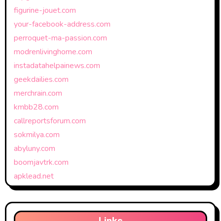
figurine-jouet.com
your-facebook-address.com
perroquet-ma-passion.com
modrenlivinghome.com
instadatahelpainews.com
geekdailies.com
merchrain.com
kmbb28.com
callreportsforum.com
sokmilya.com
abyluny.com
boomjavtrk.com
apklead.net