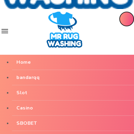
Panduan
Panduan ini membantu Anda menemukan situs poker online
terpopuler dan terpercaya di Indonesia. Dapatkan informasi
lengkap tentang situs yang menawarkan permainan yang adil
Memilih Situs
dan menguntungkan.
Panduan
Panduan ini membantu Anda
Poker Online
Home
menemukan situs poker online
Memilih
bandarqq
terpopuler dan terpercaya di Indonesia.
Terpopuler dan
Dapatkan informasi lengkap tentang
Slot
situs yang menawarkan permainan yang
Situs
adil dan menguntungkan.
Terpercaya di
Casino
Poker
SBOBET