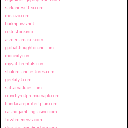
sarkariresultex.com
mealizo.com
barknpaws.net
cellostore.info
asmediamaker.com
globalthoughtonline.com
moneiify.com
myyatchrentals.com
shalomcandlestores.com
geekifyit.com
sattamatkaes.com
crunchyrollpremiumapk.com
hondacareprotectplan.com
casinogamblingcasino.com
towtimenews.com
draincleaningdirectory.com