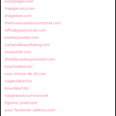
kioskpages.com
trianglecurry.com
imagedum.com
thetowerswellnessretreat.com
officialgelatostrain.com
kaethejeweler.com
sattamatkasattaking.com
onepetlife.com
thebillboardexperiment.com
beachufabet.biz
mon-tresse-de-lit.com
sugarufabet.biz
boxufabet.biz
topgearautoservices.net
figurine-jouet.com
your-facebook-address.com