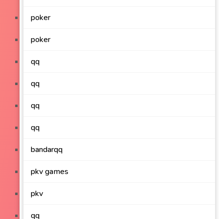
poker
poker
qq
qq
qq
qq
bandarqq
pkv games
pkv
qq