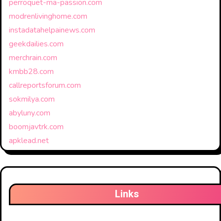
perroquet-ma-passion.com
modrenlivinghome.com
instadatahelpainews.com
geekdailies.com
merchrain.com
kmbb28.com
callreportsforum.com
sokmilya.com
abyluny.com
boomjavtrk.com
apklead.net
Links