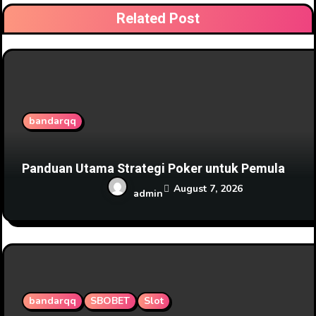
g
Related Post
a
t
i
bandarqq
o
n
Panduan Utama Strategi Poker untuk Pemula
August 7, 2026
admin
bandarqq
SBOBET
Slot