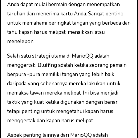
Anda dapat mulai bermain dengan menempatkan
taruhan dan menerima kartu Anda. Sangat penting
untuk memahami peringkat tangan yang berbeda dan
tahu kapan harus melipat, menaikkan, atau
menelepon.
Salah satu strategi utama di MarioQQ adalah
menggertak. Bluffing adalah ketika seorang pemain
berpura -pura memiliki tangan yang lebih baik
daripada yang sebenarnya mereka lakukan untuk
memaksa lawan mereka melipat. Ini bisa menjadi
taktik yang kuat ketika digunakan dengan benar,
tetapi penting untuk mengetahui kapan harus
menggertak dan kapan harus melipat.
Aspek penting lainnya dari MarioQQ adalah