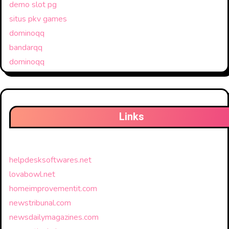
demo slot pg
situs pkv games
dominoqq
bandarqq
dominoqq
Links
helpdesksoftwares.net
lovabowl.net
homeimprovementit.com
newstribunal.com
newsdailymagazines.com