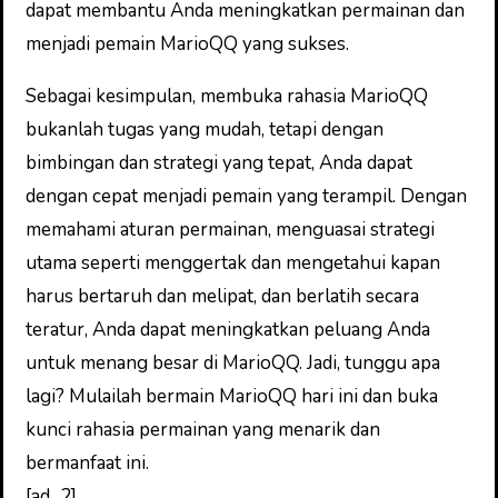
dapat membantu Anda meningkatkan permainan dan
menjadi pemain MarioQQ yang sukses.
Sebagai kesimpulan, membuka rahasia MarioQQ
bukanlah tugas yang mudah, tetapi dengan
bimbingan dan strategi yang tepat, Anda dapat
dengan cepat menjadi pemain yang terampil. Dengan
memahami aturan permainan, menguasai strategi
utama seperti menggertak dan mengetahui kapan
harus bertaruh dan melipat, dan berlatih secara
teratur, Anda dapat meningkatkan peluang Anda
untuk menang besar di MarioQQ. Jadi, tunggu apa
lagi? Mulailah bermain MarioQQ hari ini dan buka
kunci rahasia permainan yang menarik dan
bermanfaat ini.
[ad_2]