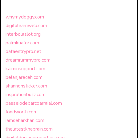
whymydoggy.com
digitalearnweb.com
interbolaslot.org
palmkuafor.com
dataentrypro.net
dreamrummypro.com
kaiminsupport.com
belanjareceh.com
shannonsticker.com
insprationbuzz.com
passeiodebarcoarraial.com
fondworth.com
iamseharkhan.com
thelatestkhabrain.com
digitaldesignproperties.com