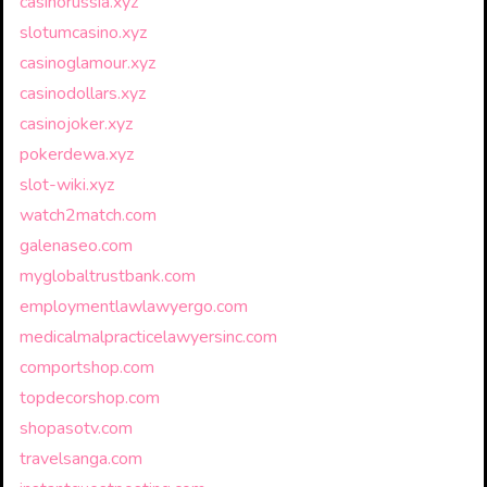
casinorussia.xyz
slotumcasino.xyz
casinoglamour.xyz
casinodollars.xyz
casinojoker.xyz
pokerdewa.xyz
slot-wiki.xyz
watch2match.com
galenaseo.com
myglobaltrustbank.com
employmentlawlawyergo.com
medicalmalpracticelawyersinc.com
comportshop.com
topdecorshop.com
shopasotv.com
travelsanga.com