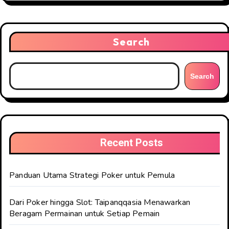
Search
Search
Recent Posts
Panduan Utama Strategi Poker untuk Pemula
Dari Poker hingga Slot: Taipanqqasia Menawarkan
Beragam Permainan untuk Setiap Pemain