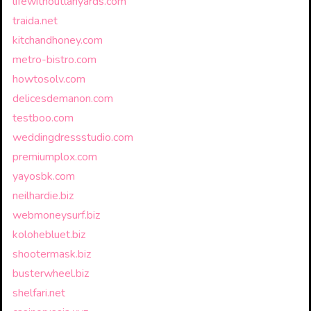
lifewithoutlanyards.com
traida.net
kitchandhoney.com
metro-bistro.com
howtosolv.com
delicesdemanon.com
testboo.com
weddingdressstudio.com
premiumplox.com
yayosbk.com
neilhardie.biz
webmoneysurf.biz
kolohebluet.biz
shootermask.biz
busterwheel.biz
shelfari.net