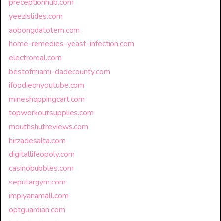
preceptionhub.com
yeezislides.com
aobongdatotem.com
home-remedies-yeast-infection.com
electroreal.com
bestofmiami-dadecounty.com
ifoodieonyoutube.com
mineshoppingcart.com
topworkoutsupplies.com
mouthshutreviews.com
hirzadesalta.com
digitallifeopoly.com
casinobubbles.com
seputargym.com
impiyanamall.com
optguardian.com