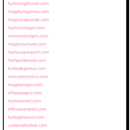
byteinsightweb.com
magdynogenius.com
magsynapselab.com
techtronixgen.com
innovextechpro.com
magcircuitweb.com
techscopexpert.com
techpediaweb.com
bytelabgenius.com
innovatetechco.com
magdynopro.com
infoplazapro.com
techreviveit.com
infowavexpert.com
bytegeniusco.com
codematrixhub.com