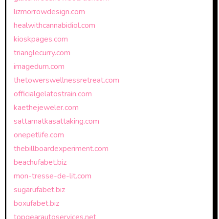
lizmorrowdesign.com
healwithcannabidiol.com
kioskpages.com
trianglecurry.com
imagedum.com
thetowerswellnessretreat.com
officialgelatostrain.com
kaethejeweler.com
sattamatkasattaking.com
onepetlife.com
thebillboardexperiment.com
beachufabet.biz
mon-tresse-de-lit.com
sugarufabet.biz
boxufabet.biz
topgearautoservices.net