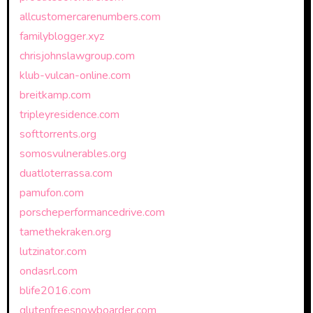
allcustomercarenumbers.com
familyblogger.xyz
chrisjohnslawgroup.com
klub-vulcan-online.com
breitkamp.com
tripleyresidence.com
softtorrents.org
somosvulnerables.org
duatloterrassa.com
pamufon.com
porscheperformancedrive.com
tamethekraken.org
lutzinator.com
ondasrl.com
blife2016.com
glutenfreesnowboarder.com