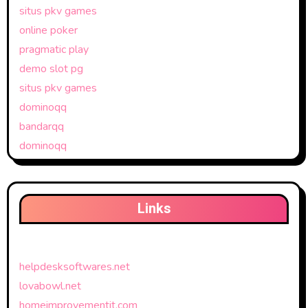
situs pkv games
online poker
pragmatic play
demo slot pg
situs pkv games
dominoqq
bandarqq
dominoqq
Links
helpdesksoftwares.net
lovabowl.net
homeimprovementit.com