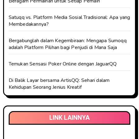
Beragam Permainan untuk Setiap Pemain
Satuqq vs. Platform Media Sosial Tradisional: Apa yang
Membedakannya?
Bergabunglah dalam Kegembiraan: Mengapa Sumoqq
adalah Platform Pilihan bagi Penjudi di Mana Saja
Temukan Sensasi Poker Online dengan JaguarQQ
Di Balik Layar bersama ArtisQQ: Sehari dalam
Kehidupan Seorang Jenius Kreatif
LINK LAINNYA