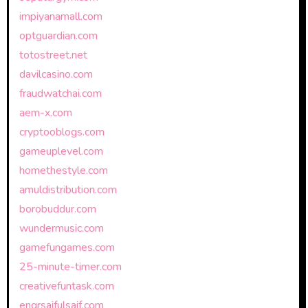
impiyanamall.com
optguardian.com
totostreet.net
davilcasino.com
fraudwatchai.com
aem-x.com
cryptooblogs.com
gameuplevel.com
homethestyle.com
amuldistribution.com
borobuddur.com
wundermusic.com
gamefungames.com
25-minute-timer.com
creativefuntask.com
engrsaifulsaif.com