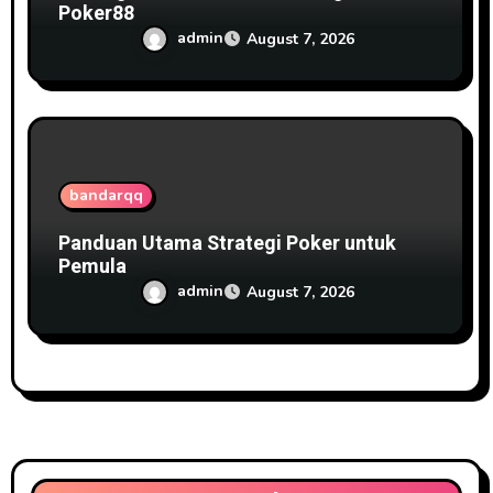
Poker88
admin
August 7, 2026
bandarqq
Panduan Utama Strategi Poker untuk
Pemula
admin
August 7, 2026