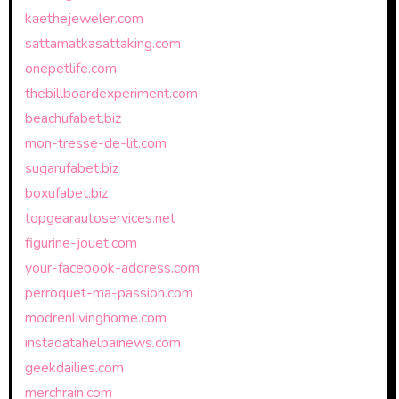
kaethejeweler.com
sattamatkasattaking.com
onepetlife.com
thebillboardexperiment.com
beachufabet.biz
mon-tresse-de-lit.com
sugarufabet.biz
boxufabet.biz
topgearautoservices.net
figurine-jouet.com
your-facebook-address.com
perroquet-ma-passion.com
modrenlivinghome.com
instadatahelpainews.com
geekdailies.com
merchrain.com