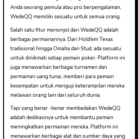
Anda seorang pemula atau pro berpengalaman,
WedeQQ memiliki sesuatu untuk semua orang.
Salah satu fitur menonjol dari WedeQQ adalah
berbagai permainannya. Dari Hold’em Texas
tradisional hingga Omaha dan Stud, ada sesuatu
untuk dinikmati setiap pemain poker. Platform ini
juga menawarkan berbagai turnamen dan
permainan uang tunai, memberi para pemain
kesempatan untuk menguji keterampilan mereka
melawan orang lain dari seluruh dunia.
Tapi yang benar -benar membedakan WedeQQ
adalah dedikasinya untuk membantu pemain
meningkatkan permainan mereka. Platform ini
menawarkan berbagai alat dan sumber daya yang