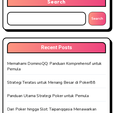
Search
Search
Recent Posts
Memahami DominoQQ: Panduan Komprehensif untuk
Pemula
Strategi Teratas untuk Menang Besar di Poker88
Panduan Utama Strategi Poker untuk Pemula
Dari Poker hingga Slot: Taipanqqasia Menawarkan