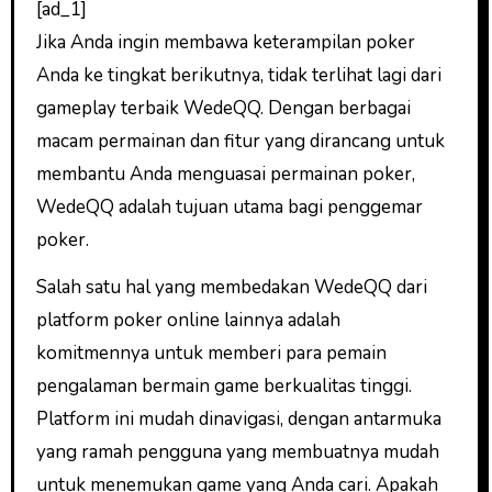
[ad_1]
Jika Anda ingin membawa keterampilan poker
Anda ke tingkat berikutnya, tidak terlihat lagi dari
gameplay terbaik WedeQQ. Dengan berbagai
macam permainan dan fitur yang dirancang untuk
membantu Anda menguasai permainan poker,
WedeQQ adalah tujuan utama bagi penggemar
poker.
Salah satu hal yang membedakan WedeQQ dari
platform poker online lainnya adalah
komitmennya untuk memberi para pemain
pengalaman bermain game berkualitas tinggi.
Platform ini mudah dinavigasi, dengan antarmuka
yang ramah pengguna yang membuatnya mudah
untuk menemukan game yang Anda cari. Apakah