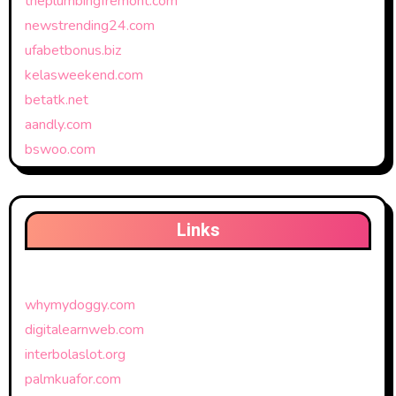
theplumbingfremont.com
newstrending24.com
ufabetbonus.biz
kelasweekend.com
betatk.net
aandly.com
bswoo.com
Links
whymydoggy.com
digitalearnweb.com
interbolaslot.org
palmkuafor.com