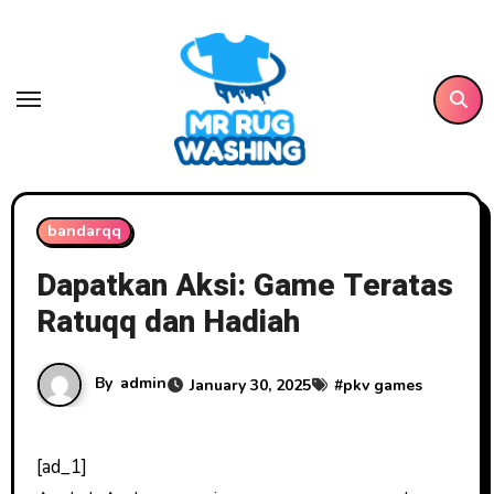
Skip
to
content
bandarqq
Dapatkan Aksi: Game Teratas
Ratuqq dan Hadiah
By
admin
January 30, 2025
#
pkv games
[ad_1]