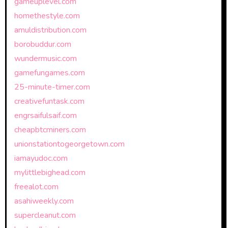
gameuplevel.com
homethestyle.com
amuldistribution.com
borobuddur.com
wundermusic.com
gamefungames.com
25-minute-timer.com
creativefuntask.com
engrsaifulsaif.com
cheapbtcminers.com
unionstationtogeorgetown.com
iamayudoc.com
mylittlebighead.com
freealot.com
asahiweekly.com
supercleanut.com