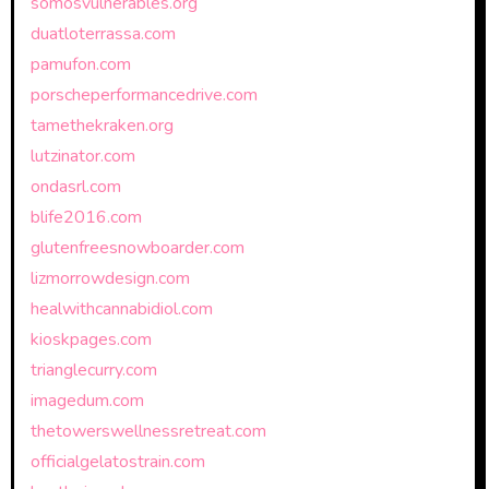
somosvulnerables.org
duatloterrassa.com
pamufon.com
porscheperformancedrive.com
tamethekraken.org
lutzinator.com
ondasrl.com
blife2016.com
glutenfreesnowboarder.com
lizmorrowdesign.com
healwithcannabidiol.com
kioskpages.com
trianglecurry.com
imagedum.com
thetowerswellnessretreat.com
officialgelatostrain.com