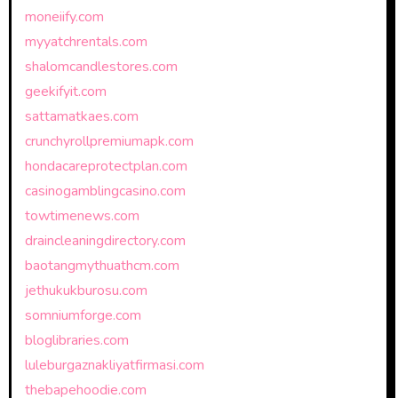
moneiify.com
myyatchrentals.com
shalomcandlestores.com
geekifyit.com
sattamatkaes.com
crunchyrollpremiumapk.com
hondacareprotectplan.com
casinogamblingcasino.com
towtimenews.com
draincleaningdirectory.com
baotangmythuathcm.com
jethukukburosu.com
somniumforge.com
bloglibraries.com
luleburgaznakliyatfirmasi.com
thebapehoodie.com