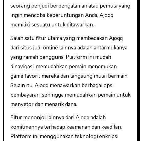
seorang penjudi berpengalaman atau pemula yang
ingin mencoba keberuntungan Anda, Ajoqq
memiliki sesuatu untuk ditawarkan.
Salah satu fitur utama yang membedakan Ajoqq
dari situs judi online lainnya adalah antarmukanya
yang ramah pengguna. Platform ini mudah
dinavigasi, memudahkan pemain menemukan
game favorit mereka dan langsung mulai bermain.
Selain itu, Ajoqq menawarkan berbagai opsi
pembayaran, sehingga memudahkan pemain untuk
menyetor dan menarik dana.
Fitur menonjol lainnya dari Ajoqq adalah
komitmennya terhadap keamanan dan keadilan.
Platform ini menggunakan teknologi enkripsi