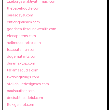
luleburgaznakliyatfirmasi.com
thebapehoodie.com
parasosyal.com
enticingmuslim.com
goodhealthsoundwealth.com
elenapoems.com
hellmouseretro.com
fcsabatehran.com
dogemutants.com
duramaxtop.com
takamasoudia.com
twdoingthings.com
stellabluedesignsco.com
paulsauthor.com
desirablecodeful.com
flexigennet.com