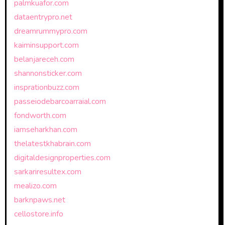
palmkuafor.com
dataentrypro.net
dreamrummypro.com
kaiminsupport.com
belanjareceh.com
shannonsticker.com
insprationbuzz.com
passeiodebarcoarraial.com
fondworth.com
iamseharkhan.com
thelatestkhabrain.com
digitaldesignproperties.com
sarkariresultex.com
mealizo.com
barknpaws.net
cellostore.info