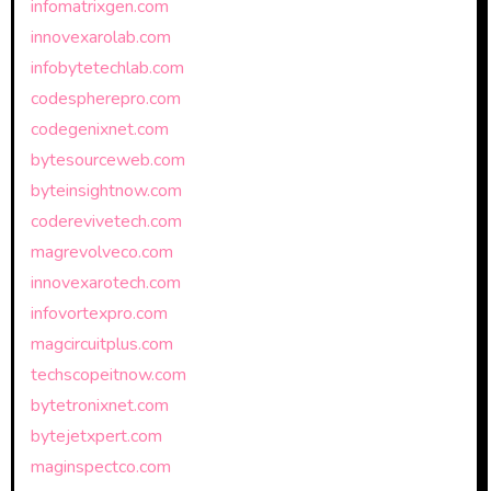
infomatrixgen.com
innovexarolab.com
infobytetechlab.com
codespherepro.com
codegenixnet.com
bytesourceweb.com
byteinsightnow.com
coderevivetech.com
magrevolveco.com
innovexarotech.com
infovortexpro.com
magcircuitplus.com
techscopeitnow.com
bytetronixnet.com
bytejetxpert.com
maginspectco.com