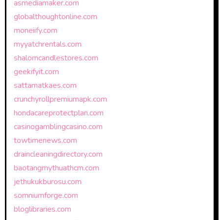
asmediamaker.com
globalthoughtonline.com
moneiify.com
myyatchrentals.com
shalomcandlestores.com
geekifyit.com
sattamatkaes.com
crunchyrollpremiumapk.com
hondacareprotectplan.com
casinogamblingcasino.com
towtimenews.com
draincleaningdirectory.com
baotangmythuathcm.com
jethukukburosu.com
somniumforge.com
bloglibraries.com