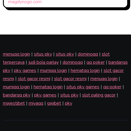
magdynogo.com
menuqq login
|
situs pkv
|
situs pkv
|
dominoqq
|
slot
terpercaya
|
judi bola parlay
|
dominoqq
|
qq poker
|
bandarqq
pkv
|
pkv games
|
murniqq login
|
hematqq login
|
slot gacor
resmi
|
slot gacor resmi
|
slot gacor resmi
|
menuqq login
|
murniqq login
|
hematqq login
|
situs pkv games
|
qq poker
|
bandarqq pkv
|
pkv games
|
situs pkv
|
slot paling gacor
|
majestibet
|
miyaqq
|
gajibet
|
pkv