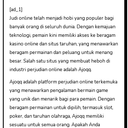
[ad_1]
Judi online telah menjadi hobi yang populer bagi
banyak orang di seluruh dunia. Dengan kemajuan
teknologi, pemain kini memiliki akses ke beragam
kasino online dan situs taruhan, yang menawarkan
beragam permainan dan peluang untuk menang
besar. Salah satu situs yang membuat heboh di
industri perjudian online adalah Ajoqq.
Ajoqq adalah platform perjudian online terkemuka
yang menawarkan pengalaman bermain game
yang unik dan menarik bagi para pemain. Dengan
beragam permainan untuk dipilih, termasuk slot,
poker, dan taruhan olahraga, Ajoqq memiliki
sesuatu untuk semua orang. Apakah Anda