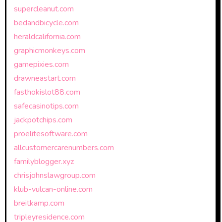
supercleanut.com
bedandbicycle.com
heraldcalifornia.com
graphicmonkeys.com
gamepixies.com
drawneastart.com
fasthokislot88.com
safecasinotips.com
jackpotchips.com
proelitesoftware.com
allcustomercarenumbers.com
familyblogger.xyz
chrisjohnslawgroup.com
klub-vulcan-online.com
breitkamp.com
tripleyresidence.com