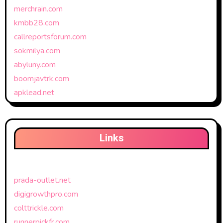
merchrain.com
kmbb28.com
callreportsforum.com
sokmilya.com
abyluny.com
boomjavtrk.com
apklead.net
Links
prada-outlet.net
digigrowthpro.com
colttrickle.com
runnerpickfr.com