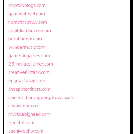
cryptooblogs.com
gameuplevel.com
homethestyle.com
amuldistribution.com
borobuddur.com
wundermusic.com
gamefungames.com
25-minute-timer.com
creativefuntask.com
engrsaifulsaif.com
cheapbtcminers.com
unionstationtogeorgetown.com
iamayudoc.com
mylittlebighead.com
freealot.com
asahiweekly.com