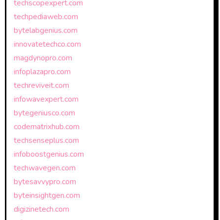
techscopexpert.com
techpediaweb.com
bytelabgenius.com
innovatetechco.com
magdynopro.com
infoplazapro.com
techreviveit.com
infowavexpert.com
bytegeniusco.com
codematrixhub.com
techsenseplus.com
infoboostgenius.com
techwavegen.com
bytesavvypro.com
byteinsightgen.com
digizinetech.com