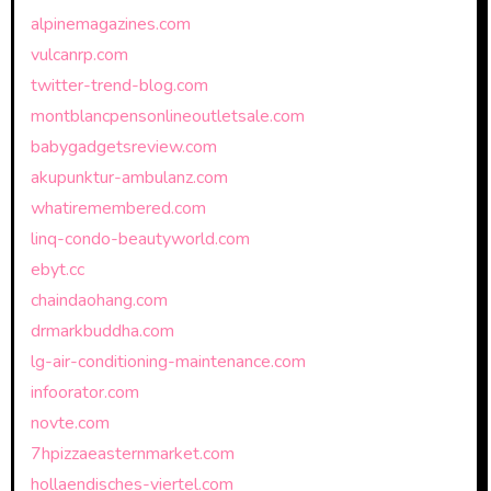
alpinemagazines.com
vulcanrp.com
twitter-trend-blog.com
montblancpensonlineoutletsale.com
babygadgetsreview.com
akupunktur-ambulanz.com
whatiremembered.com
linq-condo-beautyworld.com
ebyt.cc
chaindaohang.com
drmarkbuddha.com
lg-air-conditioning-maintenance.com
infoorator.com
novte.com
7hpizzaeasternmarket.com
hollaendisches-viertel.com