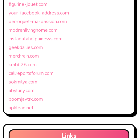
figurine-jouet.com
your-facebook-address.com
perroquet-ma-passion.com
modrenlivinghome.com
instadatahelpainews.com
geekdailies.com
merchrain.com
kmbb28.com
callreportsforum.com
sokmilya.com
abyluny.com
boomjavtrk.com
apklead.net
Links