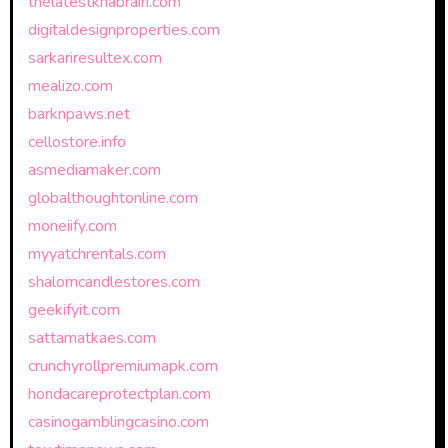
thelatestkhabrain.com
digitaldesignproperties.com
sarkariresultex.com
mealizo.com
barknpaws.net
cellostore.info
asmediamaker.com
globalthoughtonline.com
moneiify.com
myyatchrentals.com
shalomcandlestores.com
geekifyit.com
sattamatkaes.com
crunchyrollpremiumapk.com
hondacareprotectplan.com
casinogamblingcasino.com