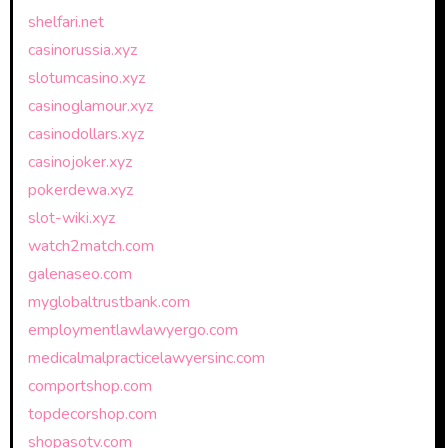
shelfari.net
casinorussia.xyz
slotumcasino.xyz
casinoglamour.xyz
casinodollars.xyz
casinojoker.xyz
pokerdewa.xyz
slot-wiki.xyz
watch2match.com
galenaseo.com
myglobaltrustbank.com
employmentlawlawyergo.com
medicalmalpracticelawyersinc.com
comportshop.com
topdecorshop.com
shopasotv.com