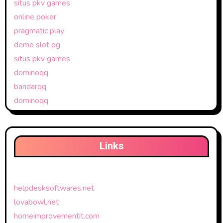
situs pkv games
online poker
pragmatic play
demo slot pg
situs pkv games
dominoqq
bandarqq
dominoqq
Links
helpdesksoftwares.net
lovabowl.net
homeimprovementit.com