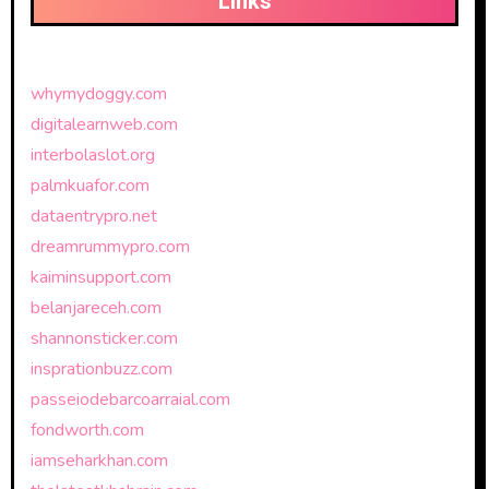
Links
whymydoggy.com
digitalearnweb.com
interbolaslot.org
palmkuafor.com
dataentrypro.net
dreamrummypro.com
kaiminsupport.com
belanjareceh.com
shannonsticker.com
insprationbuzz.com
passeiodebarcoarraial.com
fondworth.com
iamseharkhan.com