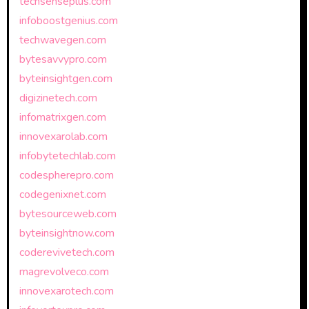
techsenseplus.com
infoboostgenius.com
techwavegen.com
bytesavvypro.com
byteinsightgen.com
digizinetech.com
infomatrixgen.com
innovexarolab.com
infobytetechlab.com
codespherepro.com
codegenixnet.com
bytesourceweb.com
byteinsightnow.com
coderevivetech.com
magrevolveco.com
innovexarotech.com