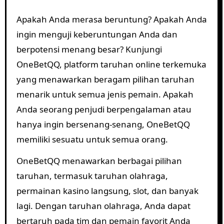
Apakah Anda merasa beruntung? Apakah Anda
ingin menguji keberuntungan Anda dan
berpotensi menang besar? Kunjungi
OneBetQQ, platform taruhan online terkemuka
yang menawarkan beragam pilihan taruhan
menarik untuk semua jenis pemain. Apakah
Anda seorang penjudi berpengalaman atau
hanya ingin bersenang-senang, OneBetQQ
memiliki sesuatu untuk semua orang.
OneBetQQ menawarkan berbagai pilihan
taruhan, termasuk taruhan olahraga,
permainan kasino langsung, slot, dan banyak
lagi. Dengan taruhan olahraga, Anda dapat
bertaruh pada tim dan pemain favorit Anda