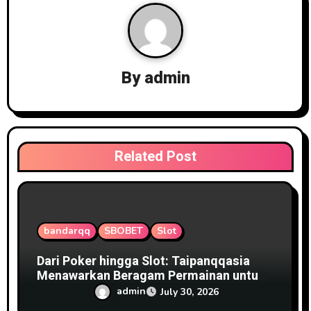
i
g
a
By
admin
t
i
o
Related Post
n
bandarqq
SBOBET
Slot
Dari Poker hingga Slot: Taipanqqasia
Menawarkan Beragam Permainan untuk
Setiap Pemain
admin
July 30, 2026