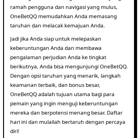
ramah pengguna dan navigasi yang mulus,
OneBetQQ memudahkan Anda memasang
taruhan dan melacak kemajuan Anda.
Jadi jika Anda siap untuk melepaskan
keberuntungan Anda dan membawa
pengalaman perjudian Anda ke tingkat
berikutnya, Anda bisa mengunjungi OneBetQQ.
Dengan opsi taruhan yang menarik, langkah
keamanan terbaik, dan bonus besar,
OneBetQQ adalah tujuan utama bagi para
pemain yang ingin menguji keberuntungan
mereka dan berpotensi menang besar. Daftar
hari ini dan mulailah bertaruh dengan percaya
diri!