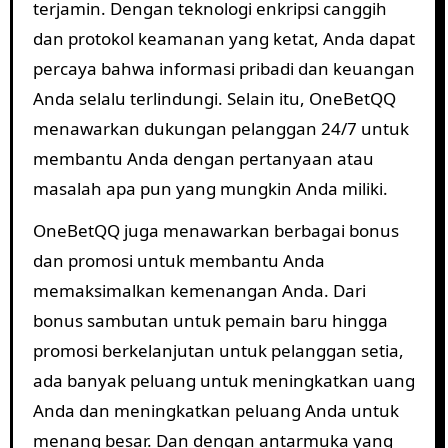
terjamin. Dengan teknologi enkripsi canggih
dan protokol keamanan yang ketat, Anda dapat
percaya bahwa informasi pribadi dan keuangan
Anda selalu terlindungi. Selain itu, OneBetQQ
menawarkan dukungan pelanggan 24/7 untuk
membantu Anda dengan pertanyaan atau
masalah apa pun yang mungkin Anda miliki.
OneBetQQ juga menawarkan berbagai bonus
dan promosi untuk membantu Anda
memaksimalkan kemenangan Anda. Dari
bonus sambutan untuk pemain baru hingga
promosi berkelanjutan untuk pelanggan setia,
ada banyak peluang untuk meningkatkan uang
Anda dan meningkatkan peluang Anda untuk
menang besar. Dan dengan antarmuka yang